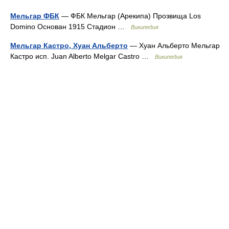
Мельгар ФБК
— ФБК Мельгар (Арекипа) Прозвища Los
Domino Основан 1915 Стадион …
Википедия
Мельгар Кастро, Хуан Альберто
— Хуан Альберто Мельгар
Кастро исп. Juan Alberto Melgar Castro …
Википедия