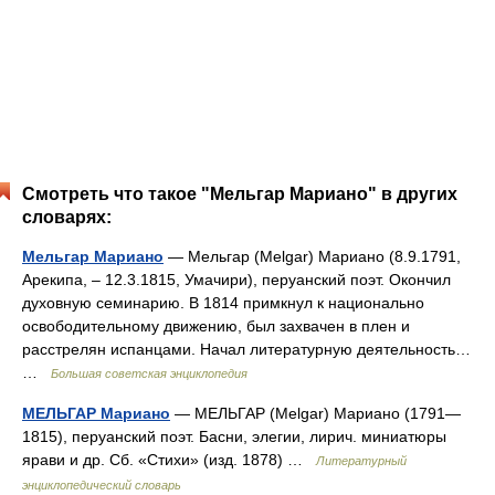
Смотреть что такое "Мельгар Мариано" в других
словарях:
Мельгар Мариано
— Мельгар (Melgar) Мариано (8.9.1791,
Арекипа, ‒ 12.3.1815, Умачири), перуанский поэт. Окончил
духовную семинарию. В 1814 примкнул к национально
освободительному движению, был захвачен в плен и
расстрелян испанцами. Начал литературную деятельность…
…
Большая советская энциклопедия
МЕЛЬГАР Мариано
— МЕЛЬГАР (Melgar) Мариано (1791—
1815), перуанский поэт. Басни, элегии, лирич. миниатюры
ярави и др. Сб. «Стихи» (изд. 1878) …
Литературный
энциклопедический словарь