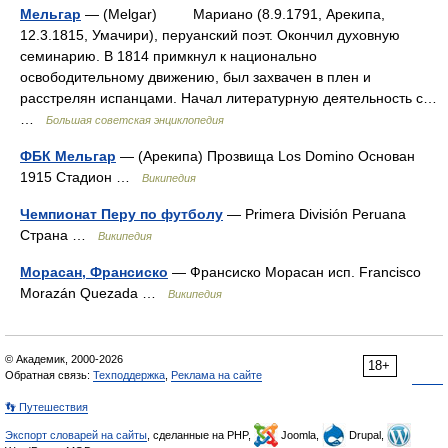
Мельгар
— (Melgar) Мариано (8.9.1791, Арекипа,
12.3.1815, Умачири), перуанский поэт. Окончил духовную
семинарию. В 1814 примкнул к национально
освободительному движению, был захвачен в плен и
расстрелян испанцами. Начал литературную деятельность с…
…
Большая советская энциклопедия
ФБК Мельгар
— (Арекипа) Прозвища Los Domino Основан
1915 Стадион …
Википедия
Чемпионат Перу по футболу
— Primera División Peruana
Страна …
Википедия
Морасан, Франсиско
— Франсиско Морасан исп. Francisco
Morazán Quezada …
Википедия
© Академик, 2000-2026
18+
Обратная связь:
Техподдержка
,
Реклама на сайте
👣 Путешествия
Экспорт словарей на сайты
, сделанные на PHP,
Joomla,
Drupal,